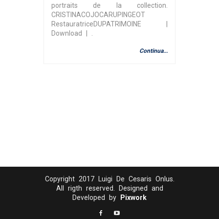
portraits de la collection.
CRISTINACOJOCARUPINGEOT
RestauratriceDUPATRIMOINE |
Download | .
Continua...
Copyright 2017 Luigi De Cesaris Onlus.
All rigth reserved. Designed and
Developed by
Pixwork
The euro continues to depreciate. The